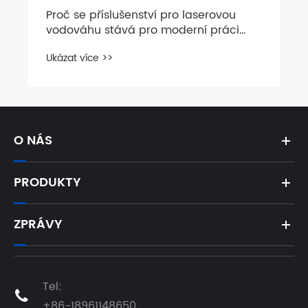
Proč se příslušenství pro laserovou
vodováhu stává pro moderní práci
nezbytným?
Ukázat více >>
O NÁS
PRODUKTY
ZPRÁVY
Tel:

+86-18961148650