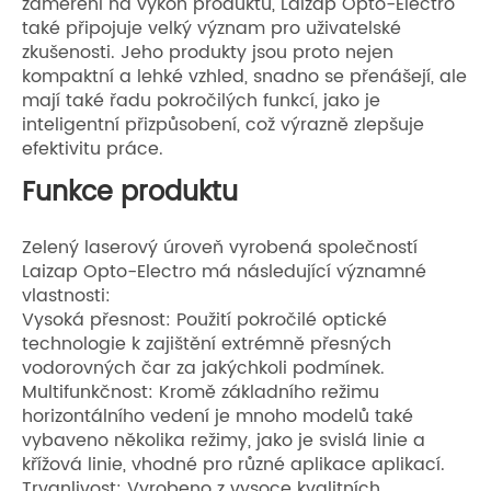
zaměření na výkon produktu, Laizap Opto-Electro
také připojuje velký význam pro uživatelské
zkušenosti. Jeho produkty jsou proto nejen
kompaktní a lehké vzhled, snadno se přenášejí, ale
mají také řadu pokročilých funkcí, jako je
inteligentní přizpůsobení, což výrazně zlepšuje
efektivitu práce.
Funkce produktu
Zelený laserový úroveň vyrobená společností
Laizap Opto-Electro má následující významné
vlastnosti:
Vysoká přesnost: Použití pokročilé optické
technologie k zajištění extrémně přesných
vodorovných čar za jakýchkoli podmínek.
Multifunkčnost: Kromě základního režimu
horizontálního vedení je mnoho modelů také
vybaveno několika režimy, jako je svislá linie a
křížová linie, vhodné pro různé aplikace aplikací.
Trvanlivost: Vyrobeno z vysoce kvalitních