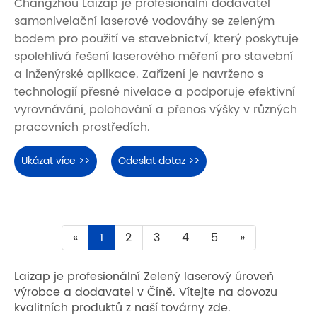
Changzhou Laizap je profesionální dodavatel
samonivelační laserové vodováhy se zeleným
bodem pro použití ve stavebnictví, který poskytuje
spolehlivá řešení laserového měření pro stavební
a inženýrské aplikace. Zařízení je navrženo s
technologií přesné nivelace a podporuje efektivní
vyrovnávání, polohování a přenos výšky v různých
pracovních prostředích.
Ukázat více >>
Odeslat dotaz >>
«
1
2
3
4
5
»
Laizap je profesionální Zelený laserový úroveň
výrobce a dodavatel v Číně. Vítejte na dovozu
kvalitních produktů z naší továrny zde.