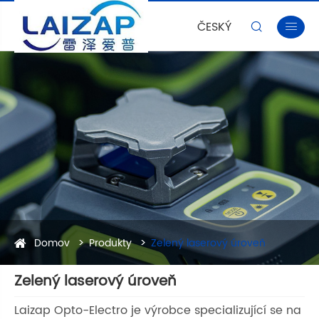
ČESKÝ


Domov
Produkty
Zelený laserový úroveň
Zelený laserový úroveň
Laizap Opto-Electro je výrobce specializující se na