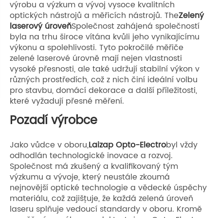
výrobu a výzkum a vývoj vysoce kvalitních
optických nástrojů a měřicích nástrojů. The
Zelený
laserový úroveň
Společnost zahájená společností
byla na trhu široce vítána kvůli jeho vynikajícímu
výkonu a spolehlivosti. Tyto pokročilé měřiče
zelené laserové úrovně mají nejen vlastnosti
vysoké přesnosti, ale také udržují stabilní výkon v
různých prostředích, což z nich činí ideální volbu
pro stavbu, domácí dekorace a další příležitosti,
které vyžadují přesné měření.
Pozadí výrobce
Jako vůdce v oboru,
Laizap Opto-Electro
byl vždy
odhodlán technologické inovace a rozvoj.
Společnost má zkušený a kvalifikovaný tým
výzkumu a vývoje, který neustále zkoumá
nejnovější optické technologie a vědecké úspěchy
materiálu, což zajišťuje, že každá zelená úroveň
laseru splňuje vedoucí standardy v oboru. Kromě