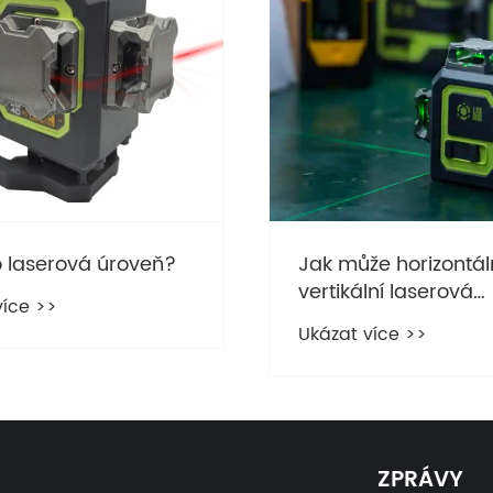
o laserová úroveň?
Jak může horizontál
vertikální laserová
více >>
vodováha Green Cro
Ukázat více >>
zlepšit přesnost v
moderních stavební
kutilských projektec
ZPRÁVY