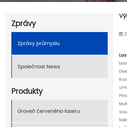
Vý
Zprávy
2
Zprávy průmyslu
Las
boby
Společnost News
Efek
Roz
umož
Produkty
Pře
Mult
Úroveň červeného laseru
Snad
Nák