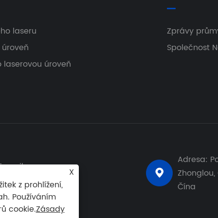
ho laseru
Zprávy prům
ý úroveň
Společnost 
ro laserovou úroveň
Adresa: Po
E-mailem:
X
Zhonglou,

hedy@laizap.com
ek z prohlížení,
Čína
ah. Používáním
ů cookie.
Zásady