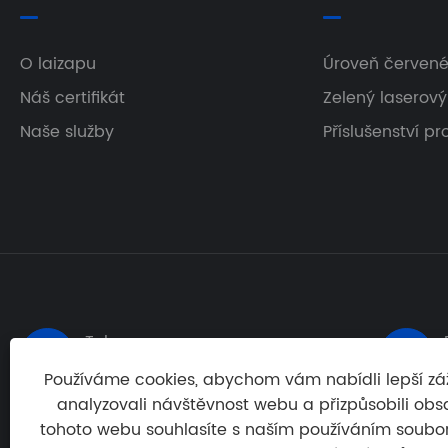
O laizapu
Úroveň červené
Náš certifikát
Zelený laserov
Naše služby
Příslušenství p
Tel:


+86-18961148650
Používáme cookies, abychom vám nabídli lepší zážit
analyzovali návštěvnost webu a přizpůsobili obs
tohoto webu souhlasíte s naším používáním soubor