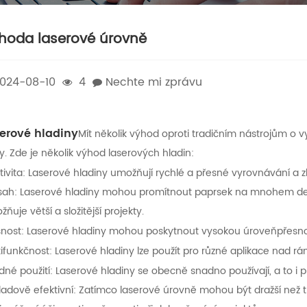
hoda laserové úrovně
024-08-10
4
Nechte mi zprávu
erové hladiny
Mít několik výhod oproti tradičním nástrojům o 
. Zde je několik výhod laserových hladin:
tivita: Laserové hladiny umožňují rychlé a přesné vyrovnávání a z
sah: Laserové hladiny mohou promítnout paprsek na mnohem delší
ňuje větší a složitější projekty.
snost: Laserové hladiny mohou poskytnout vysokou úroveň
přesno
ifunkčnost: Laserové hladiny lze použít pro různé aplikace nad r
né použití: Laserové hladiny se obecně snadno používají, a to i p
ladově efektivní: Zatímco laserové úrovně mohou být dražší než t