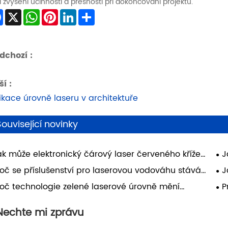
i zvýšení účinnosti a přesnosti při dokončování projektů.
Facebook
X
WhatsApp
Pinterest
LinkedIn
Share
dchozí :
ší :
ikace úrovně laseru v architektuře
Související novinky
ak může elektronický čárový laser červeného kříže
J
pšit přesnost a efektivitu v moderních stavebních
pro
roč se příslušenství pro laserovou vodováhu stává
J
jektech?
mo
 moderní práci nezbytným?
Gr
roč technologie zelené laserové úrovně mění
P
st
erní stavebnictví?
nej
vy
Nechte mi zprávu