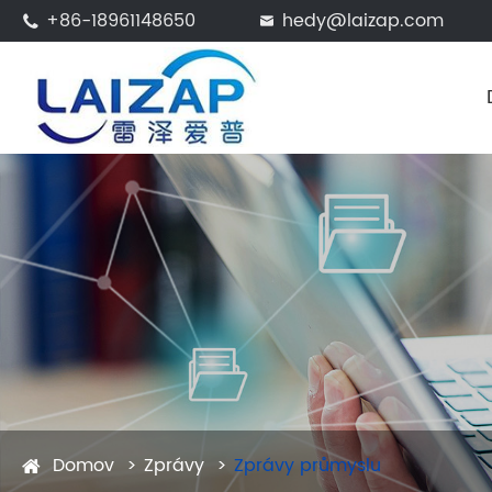
+86-18961148650
hedy@laizap.com


Domov
Zprávy
Zprávy průmyslu