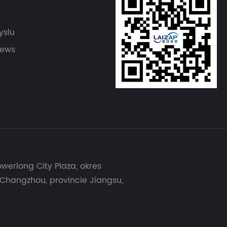
yslu
News
werlong City Plaza, okres
 Changzhou, provincie Jiangsu,