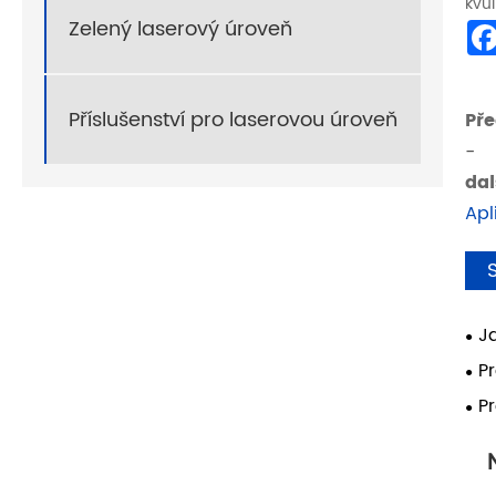
kvůl
Zelený laserový úroveň
Příslušenství pro laserovou úroveň
Pře
-
dal
Apl
J
zle
P
pro
pro
P
mod