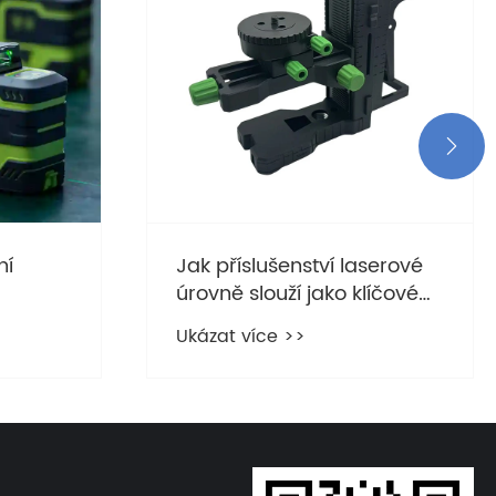

ní
Jak příslušenství laserové
úrovně slouží jako klíčové
ss Line
prostředky pro přesné
Ukázat více >>
měření v různých
ch a
scénářích?
h