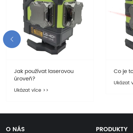

Jak používat laserovou
Co je t
úroveň?
Ukázat 
Ukázat více >>
O NÁS
PRODUKTY