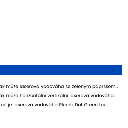
ak může laserová vodováha se zeleným paprskem
 stavebnictví zlepšit přesnost a efektivitu na
ak může horizontální vertikální laserová vodováha
derních stavbách
een Cross Line zlepšit přesnost v moderních
roč je laserová vodováha Plumb Dot Green tou
avebních a kutilských projektech
chytřejší volbou pro přesné vnitřní a venkovní
rovnání