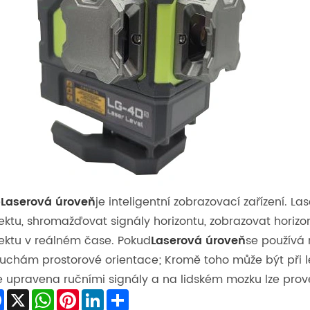
e
Laserová úroveň
je inteligentní zobrazovací zařízení.
ektu, shromažďovat signály horizontu, zobrazovat horizo
ektu v reálném čase. Pokud
Laserová úroveň
se používá 
uchám prostorové orientace; Kromě toho může být při 
ie upravena ručními signály a na lidském mozku lze prové
Facebook
X
WhatsApp
Pinterest
LinkedIn
Share