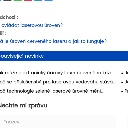
dchozí :
 ovládat laserovou úroveň?
ší :
á je úroveň červeného laseru a jak to funguje?
Související novinky
ak může elektronický čárový laser červeného kříže
J
pšit přesnost a efektivitu v moderních stavebních
pro
roč se příslušenství pro laserovou vodováhu stává
J
jektech?
mo
 moderní práci nezbytným?
Gr
roč technologie zelené laserové úrovně mění
P
st
erní stavebnictví?
nej
vy
Nechte mi zprávu