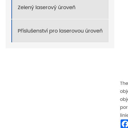
Zelený laserový úroveň
Příslušenství pro laserovou úroveň
Th
obj
obj
por
lin