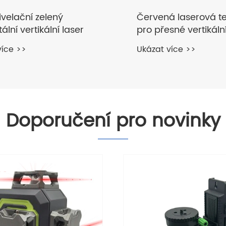
á laserová tečka
Laserový detektor h
sné vertikální
Ukázat více >>
í
více >>
Doporučení pro novinky