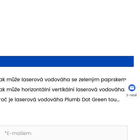
ak může laserová vodováha se zeleným paprskem
 stavebnictví zlepšit přesnost a efektivitu na
ak může horizontální vertikální laserová vodováha
derních stavbách
een Cross Line zlepšit přesnost v moderních
E-Mail
roč je laserová vodováha Plumb Dot Green tou
avebních a kutilských projektech
chytřejší volbou pro přesné vnitřní a venkovní
rovnání