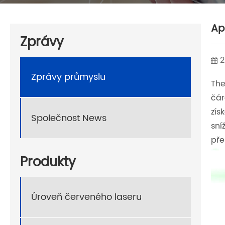
Ap
Zprávy
2
Zprávy průmyslu
Th
čár
zís
Společnost News
sní
pře
Produkty
Úroveň červeného laseru