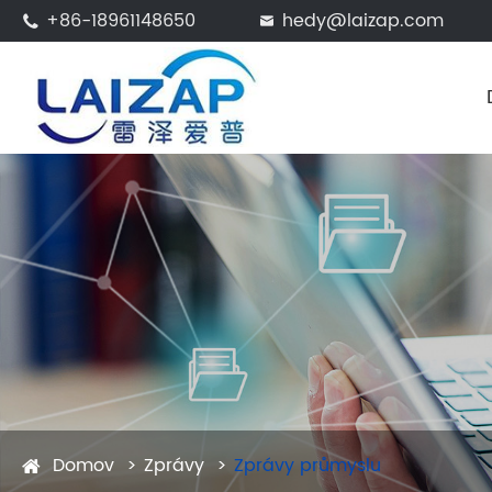
+86-18961148650
hedy@laizap.com


Domov
Zprávy
Zprávy průmyslu