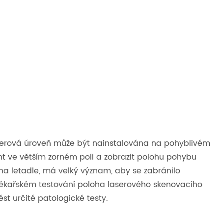
 Laserová úroveň může být nainstalována na pohyblivém
nt ve větším zorném poli a zobrazit polohu pohybu
na letadle, má velký význam, aby se zabránilo
lékařském testování poloha laserového skenovacího
st určité patologické testy.