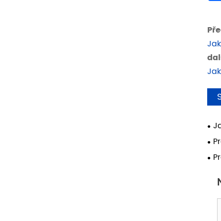
Pře
Jak
dal
Jak
J
zle
P
pro
pro
P
mod