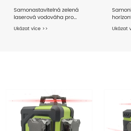
Samonivelační zelený
Červen
horizontální vertikální laser
pro pře
značen
Ukázat více >>
Ukázat 