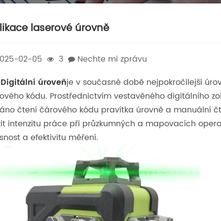
likace laserové úrovně
025-02-05
3
Nechte mi zprávu
e
Digitální úroveň
je v současné době nejpokročilejší úro
ového kódu. Prostřednictvím vestavěného digitálního zo
káno čtení čárového kódu pravítka úrovně a manuální čt
žit intenzitu práce při průzkumných a mapovacích opera
snost a efektivitu měření.